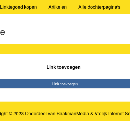
Linktegoed kopen
Artikelen
Alle dochterpagina's
ie
Link toevoegen
Link toevoegen
ight © 2023 Onderdeel van
BaakmanMedia
&
Vrolijk Internet S